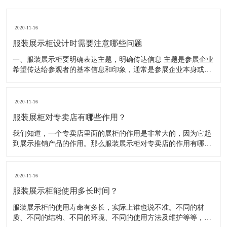
2020-11-16
服装展示柜设计时需要注意哪些问题
一、服装展示柜要明确表达主题，明确传达信息 主题是参展企业
希望传达给参观者的基本信息和印象，通常是参展企业本身或产
品。明确的主题从一方面看就是焦点，从另一方面看就是使用合
适的色彩、图表和布置，用协调一致的方式以造成统一的印象。
二、服装展示柜设计要有醒目标志 与众不同能吸引更多的参
2020-11-16
服装展柜对专卖店有哪些作用？
我们知道，一个专卖店里面的展柜的作用是非常大的，因为它起
到展示推销产品的作用。那么服装展示柜对专卖店的作用有哪些
呢？下面就跟大家一起来了解服装展柜的作用 1、陈列展示功能
这是服装展柜的基本功能。作为陈列展示用品，它首先应该可以
陈列展示商品。把商品的风采展现在消费者面前，使消费者对商
2020-11-16
品
服装展示柜能使用多长时间？
服装展示柜的使用寿命有多长，实际上谁也说不准。不同的材
质、不同的结构、不同的环境、不同的使用方法及维护等等，都