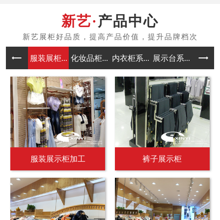
产品中心
服装展柜...
化妆品柜...
内衣柜系...
展示台系...
中岛架系
服装展示柜加工
裤子展示柜