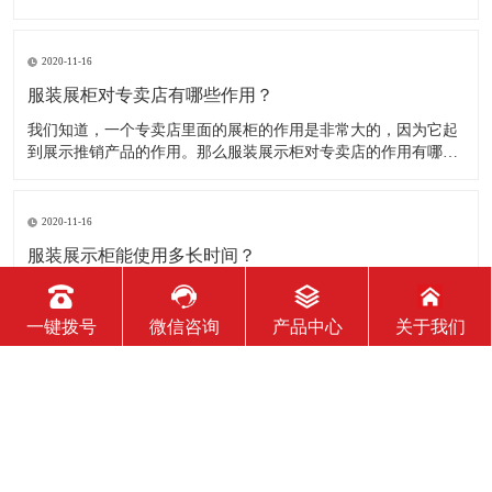
品。明确的主题从一方面看就是焦点，从另一方面看就是使用合
适的色彩、图表和布置，用协调一致的方式以造成统一的印象。
二、服装展示柜设计要有醒目标志 与众不同能吸引更多的参
2020-11-16
服装展柜对专卖店有哪些作用？
我们知道，一个专卖店里面的展柜的作用是非常大的，因为它起
到展示推销产品的作用。那么服装展示柜对专卖店的作用有哪些
呢？下面就跟大家一起来了解服装展柜的作用 1、陈列展示功能
这是服装展柜的基本功能。作为陈列展示用品，它首先应该可以
陈列展示商品。把商品的风采展现在消费者面前，使消费者对商
2020-11-16
品
服装展示柜能使用多长时间？
服装展示柜的使用寿命有多长，实际上谁也说不准。不同的材
质、不同的结构、不同的环境、不同的使用方法及维护等等，都
一键拨号
微信咨询
产品中心
关于我们
会影响到服装展示柜的使用寿命！下面为你详细介绍下 。 服装
展示柜做为一个产品陈列展示的定制物件，它的使用周期是比较
短的。供自家公司展厅用，可能需要稍长些，对于一些商场专
2020-11-16
柜、专店，一
如何判断服装展示柜质量的好坏？
展柜制作行业里对于客户来讲可能相对不是特别透明，但服装展
示柜制作出来后终究要经过客户手中，同样客户也可以直观看到