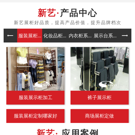
产品中心
服装展柜...
化妆品柜...
内衣柜系...
展示台系...
中岛架系
服装展示柜加工
裤子展示柜
服装展柜定制哪家好
商场展柜定做
应用案例