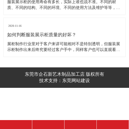
服装展示柜的使用寿命有多长，实际上谁也说不准。不同的材
质、不同的结构、不同的环境、不同的使用方法及维护等等，都
会影响到服装展示柜的使用寿命！下面为你详细介绍下 。 服装
展示柜做为一个产品陈列展示的定制物件，它的使用周期是比较
短的。供自家公司展厅用，可能需要稍长些，对于一些商场专
2020-11-16
柜、专店，一
如何判断服装展示柜质量的好坏？
展柜制作行业里对于客户来讲可能相对不是特别透明，但服装展
示柜制作出来后终究要经过客户手中，同样客户也可以直观看到
展示柜外观以及体验展柜的质量情况，展柜的质量终究要讲求耐
用以及外观是否精致美观，判断服装展示柜的制作质量主要也是
从这两点来分析： 展柜厂将产品展柜制作完成后通过运送展柜到
客
东莞市企石新艺木制品加工店 版权所有
技术支持：
东莞网站建设​