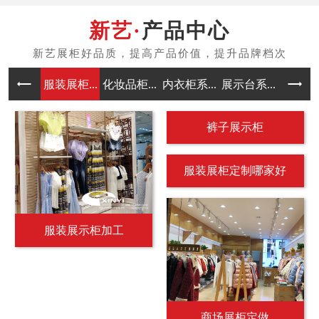
产品中心
服装展柜...
化妆品柜...
内衣柜系...
展示台系...
中岛架系
裤子展示柜
服装展柜定制哪家好
服装展示柜加工
商场展柜定做