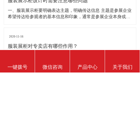
服装展示柜设计时需要注意哪些问题
一、服装展示柜要明确表达主题，明确传达信息 主题是参展企业
希望传达给参观者的基本信息和印象，通常是参展企业本身或产
品。明确的主题从一方面看就是焦点，从另一方面看就是使用合
适的色彩、图表和布置，用协调一致的方式以造成统一的印象。
二、服装展示柜设计要有醒目标志 与众不同能吸引更多的参
2020-11-16
服装展柜对专卖店有哪些作用？
我们知道，一个专卖店里面的展柜的作用是非常大的，因为它起
到展示推销产品的作用。那么服装展示柜对专卖店的作用有哪些
一键拨号
微信咨询
产品中心
关于我们
呢？下面就跟大家一起来了解服装展柜的作用 1、陈列展示功能
这是服装展柜的基本功能。作为陈列展示用品，它首先应该可以
陈列展示商品。把商品的风采展现在消费者面前，使消费者对商
2020-11-16
品
服装展示柜能使用多长时间？
服装展示柜的使用寿命有多长，实际上谁也说不准。不同的材
质、不同的结构、不同的环境、不同的使用方法及维护等等，都
会影响到服装展示柜的使用寿命！下面为你详细介绍下 。 服装
展示柜做为一个产品陈列展示的定制物件，它的使用周期是比较
短的。供自家公司展厅用，可能需要稍长些，对于一些商场专
2020-11-16
柜、专店，一
如何判断服装展示柜质量的好坏？