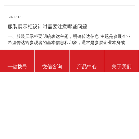
2020-11-16
服装展示柜设计时需要注意哪些问题
一、服装展示柜要明确表达主题，明确传达信息 主题是参展企业
希望传达给参观者的基本信息和印象，通常是参展企业本身或产
品。明确的主题从一方面看就是焦点，从另一方面看就是使用合
适的色彩、图表和布置，用协调一致的方式以造成统一的印象。
二、服装展示柜设计要有醒目标志 与众不同能吸引更多的参
2020-11-16
一键拨号
微信咨询
产品中心
关于我们
服装展柜对专卖店有哪些作用？
我们知道，一个专卖店里面的展柜的作用是非常大的，因为它起
到展示推销产品的作用。那么服装展示柜对专卖店的作用有哪些
呢？下面就跟大家一起来了解服装展柜的作用 1、陈列展示功能
这是服装展柜的基本功能。作为陈列展示用品，它首先应该可以
陈列展示商品。把商品的风采展现在消费者面前，使消费者对商
2020-11-16
品
服装展示柜能使用多长时间？
服装展示柜的使用寿命有多长，实际上谁也说不准。不同的材
质、不同的结构、不同的环境、不同的使用方法及维护等等，都