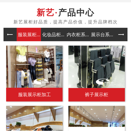
产品中心
服装展柜...
化妆品柜...
内衣柜系...
展示台系...
中岛架系
服装展示柜加工
裤子展示柜