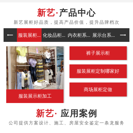
产品中心
服装展柜...
化妆品柜...
内衣柜系...
展示台系...
中岛架系
裤子展示柜
服装展柜定制哪家好
商场展柜定做
服装展示柜加工
应用案例