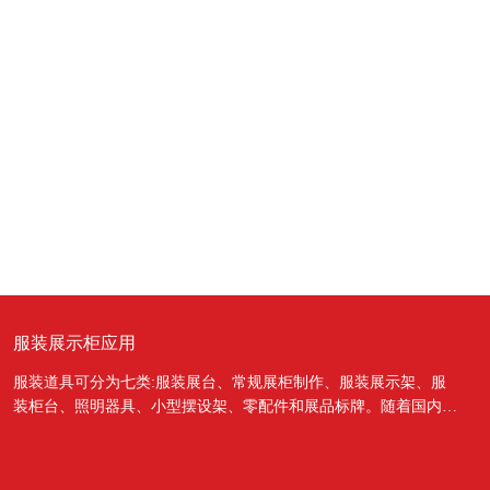
服装展示柜应用
服装道具可分为七类:服装展台、常规展柜制作、服装展示架、服
装柜台、照明器具、小型摆设架、零配件和展品标牌。随着国内经
济的蓬勃发展，越来越多的国人对于物质上面的需...