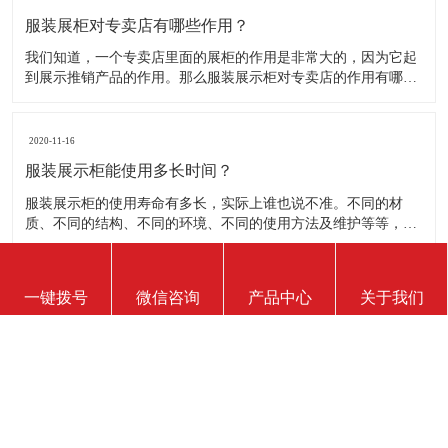
服装展柜对专卖店有哪些作用？
我们知道，一个专卖店里面的展柜的作用是非常大的，因为它起
到展示推销产品的作用。那么服装展示柜对专卖店的作用有哪些
呢？下面就跟大家一起来了解服装展柜的作用 1、陈列展示功能
这是服装展柜的基本功能。作为陈列展示用品，它首先应该可以
陈列展示商品。把商品的风采展现在消费者面前，使消费者对商
2020-11-16
品
服装展示柜能使用多长时间？
服装展示柜的使用寿命有多长，实际上谁也说不准。不同的材
质、不同的结构、不同的环境、不同的使用方法及维护等等，都
会影响到服装展示柜的使用寿命！下面为你详细介绍下 。 服装
展示柜做为一个产品陈列展示的定制物件，它的使用周期是比较
短的。供自家公司展厅用，可能需要稍长些，对于一些商场专
2020-11-16
一键拨号
微信咨询
产品中心
关于我们
柜、专店，一
如何判断服装展示柜质量的好坏？
展柜制作行业里对于客户来讲可能相对不是特别透明，但服装展
示柜制作出来后终究要经过客户手中，同样客户也可以直观看到
展示柜外观以及体验展柜的质量情况，展柜的质量终究要讲求耐
用以及外观是否精致美观，判断服装展示柜的制作质量主要也是
从这两点来分析： 展柜厂将产品展柜制作完成后通过运送展柜到