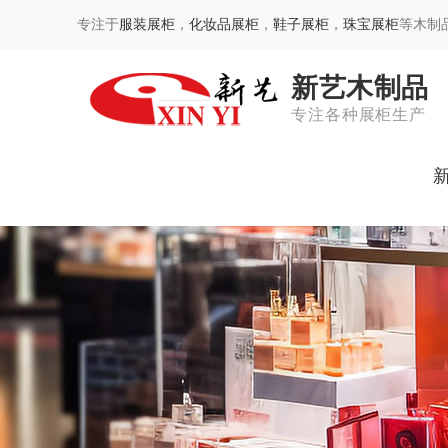
专注于
服装展柜
，
化妆品展柜
，
鞋子展柜
，
珠宝展柜
等木制
新艺木制品
专注各种展柜生产