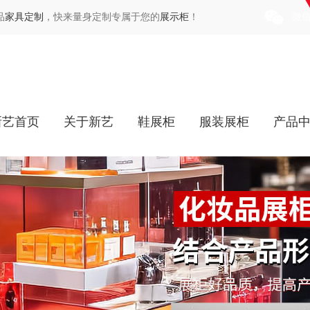
品
家具定制
，快来量身定制专属于您的
展示柜
！
微
新艺首页
关于新艺
鞋展柜
服装展柜
产品