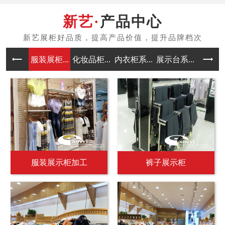
产品中心
服装展柜...
化妆品柜...
内衣柜系...
展示台系...
中岛架系
服装展示柜加工
裤子展示柜