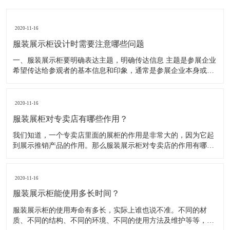
2020-11-16
服装展示柜设计时需要注意哪些问题
一、服装展示柜要明确表达主题，明确传达信息 主题是参展企业
希望传达给参观者的基本信息和印象，通常是参展企业本身或产
品。明确的主题从一方面看就是焦点，从另一方面看就是使用合
适的色彩、图表和布置，用协调一致的方式以造成统一的印象。
二、服装展示柜设计要有醒目标志 与众不同能吸引更多的参
2020-11-16
服装展柜对专卖店有哪些作用？
我们知道，一个专卖店里面的展柜的作用是非常大的，因为它起
到展示推销产品的作用。那么服装展示柜对专卖店的作用有哪些
呢？下面就跟大家一起来了解服装展柜的作用 1、陈列展示功能
这是服装展柜的基本功能。作为陈列展示用品，它首先应该可以
陈列展示商品。把商品的风采展现在消费者面前，使消费者对商
2020-11-16
品
服装展示柜能使用多长时间？
服装展示柜的使用寿命有多长，实际上谁也说不准。不同的材
质、不同的结构、不同的环境、不同的使用方法及维护等等，都