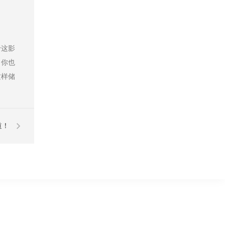
于这影
，你也
这样储
道！