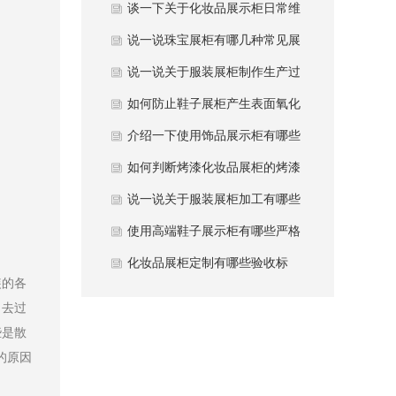
加固防变形方法？
谈一下关于化妆品展示柜日常维
护注意事项？
说一说珠宝展柜有哪几种常见展
柜类型？
说一说关于服装展柜制作生产过
程中避坑哪些要点？
如何防止鞋子展柜产生表面氧化
发黄现象？
介绍一下使用饰品展示柜有哪些
常用材质？
如何判断烤漆化妆品展柜的烤漆
质量好坏？
说一说关于服装展柜加工有哪些
性能优势？
使用高端鞋子展示柜有哪些严格
质量要求？
化妆品展柜定制有哪些验收标
装的各
准？
。去过
些是散
的原因