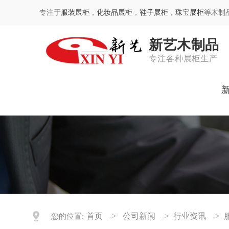
专注于
服装展柜
，
化妆品展柜
，
鞋子展柜
，
珠宝展柜
等木制
新艺木制品
专注各种展柜生产
首页
公司新闻
行业资讯
您的位置:
->
->
->