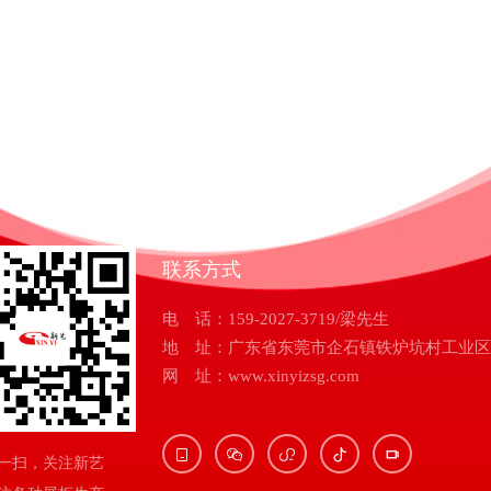
联系方式
电 话：159-2027-3719/梁先生
地 址：广东省东莞市企石镇铁炉坑村工业区
网 址：www.xinyizsg.com





一扫，关注新艺