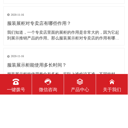
品。明确的主题从一方面看就是焦点，从另一方面看就是使用合
适的色彩、图表和布置，用协调一致的方式以造成统一的印象。
二、服装展示柜设计要有醒目标志 与众不同能吸引更多的参
2020-11-16
服装展柜对专卖店有哪些作用？
我们知道，一个专卖店里面的展柜的作用是非常大的，因为它起
到展示推销产品的作用。那么服装展示柜对专卖店的作用有哪些
呢？下面就跟大家一起来了解服装展柜的作用 1、陈列展示功能
这是服装展柜的基本功能。作为陈列展示用品，它首先应该可以
陈列展示商品。把商品的风采展现在消费者面前，使消费者对商
2020-11-16
品
服装展示柜能使用多长时间？
服装展示柜的使用寿命有多长，实际上谁也说不准。不同的材
质、不同的结构、不同的环境、不同的使用方法及维护等等，都
会影响到服装展示柜的使用寿命！下面为你详细介绍下 。 服装
一键拨号
微信咨询
产品中心
关于我们
展示柜做为一个产品陈列展示的定制物件，它的使用周期是比较
短的。供自家公司展厅用，可能需要稍长些，对于一些商场专
2020-11-16
柜、专店，一
如何判断服装展示柜质量的好坏？
展柜制作行业里对于客户来讲可能相对不是特别透明，但服装展
示柜制作出来后终究要经过客户手中，同样客户也可以直观看到
展示柜外观以及体验展柜的质量情况，展柜的质量终究要讲求耐