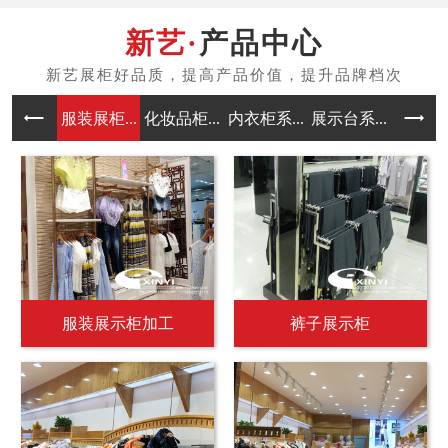
产品中心
服装展柜...
化妆品柜...
内衣柜系...
展示台系...
中岛架系
服装展示柜加工
裤子展示柜