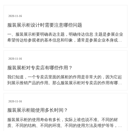
2020-11-16
服装展示柜设计时需要注意哪些问题
一、服装展示柜要明确表达主题，明确传达信息 主题是参展企业
希望传达给参观者的基本信息和印象，通常是参展企业本身或产
品。明确的主题从一方面看就是焦点，从另一方面看就是使用合
适的色彩、图表和布置，用协调一致的方式以造成统一的印象。
二、服装展示柜设计要有醒目标志 与众不同能吸引更多的参
2020-11-16
服装展柜对专卖店有哪些作用？
我们知道，一个专卖店里面的展柜的作用是非常大的，因为它起
到展示推销产品的作用。那么服装展示柜对专卖店的作用有哪些
呢？下面就跟大家一起来了解服装展柜的作用 1、陈列展示功能
这是服装展柜的基本功能。作为陈列展示用品，它首先应该可以
陈列展示商品。把商品的风采展现在消费者面前，使消费者对商
2020-11-16
品
服装展示柜能使用多长时间？
服装展示柜的使用寿命有多长，实际上谁也说不准。不同的材
质、不同的结构、不同的环境、不同的使用方法及维护等等，都