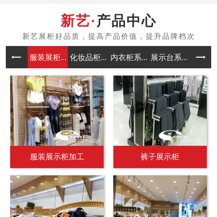
产品中心
服装展柜...
化妆品柜...
内衣柜系...
展示台系...
中岛架系
服装展示柜加工
裤子展示柜