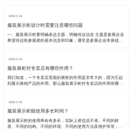
2020-11-16
服装展示柜设计时需要注意哪些问题
一、服装展示柜要明确表达主题，明确传达信息 主题是参展企业
希望传达给参观者的基本信息和印象，通常是参展企业本身或产
品。明确的主题从一方面看就是焦点，从另一方面看就是使用合
适的色彩、图表和布置，用协调一致的方式以造成统一的印象。
二、服装展示柜设计要有醒目标志 与众不同能吸引更多的参
2020-11-16
服装展柜对专卖店有哪些作用？
我们知道，一个专卖店里面的展柜的作用是非常大的，因为它起
到展示推销产品的作用。那么服装展示柜对专卖店的作用有哪些
呢？下面就跟大家一起来了解服装展柜的作用 1、陈列展示功能
这是服装展柜的基本功能。作为陈列展示用品，它首先应该可以
陈列展示商品。把商品的风采展现在消费者面前，使消费者对商
2020-11-16
品
服装展示柜能使用多长时间？
服装展示柜的使用寿命有多长，实际上谁也说不准。不同的材
质、不同的结构、不同的环境、不同的使用方法及维护等等，都