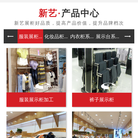
产品中心
服装展柜...
化妆品柜...
内衣柜系...
展示台系...
中岛架系
服装展示柜加工
裤子展示柜