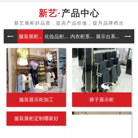
产品中心
服装展柜...
化妆品柜...
内衣柜系...
展示台系...
中岛架系
服装展示柜加工
裤子展示柜
服装展柜定制哪家好