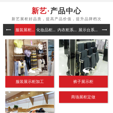
产品中心
服装展柜...
化妆品柜...
内衣柜系...
展示台系...
中岛架系
服装展示柜加工
裤子展示柜
商场展柜定做