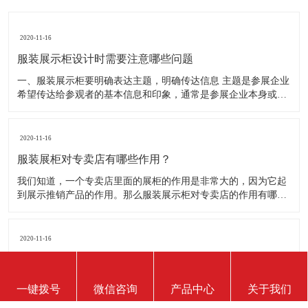
2020-11-16
服装展示柜设计时需要注意哪些问题
一、服装展示柜要明确表达主题，明确传达信息 主题是参展企业
希望传达给参观者的基本信息和印象，通常是参展企业本身或产
品。明确的主题从一方面看就是焦点，从另一方面看就是使用合
适的色彩、图表和布置，用协调一致的方式以造成统一的印象。
二、服装展示柜设计要有醒目标志 与众不同能吸引更多的参
2020-11-16
服装展柜对专卖店有哪些作用？
我们知道，一个专卖店里面的展柜的作用是非常大的，因为它起
到展示推销产品的作用。那么服装展示柜对专卖店的作用有哪些
呢？下面就跟大家一起来了解服装展柜的作用 1、陈列展示功能
这是服装展柜的基本功能。作为陈列展示用品，它首先应该可以
陈列展示商品。把商品的风采展现在消费者面前，使消费者对商
2020-11-16
品
服装展示柜能使用多长时间？
服装展示柜的使用寿命有多长，实际上谁也说不准。不同的材
一键拨号
微信咨询
产品中心
关于我们
质、不同的结构、不同的环境、不同的使用方法及维护等等，都