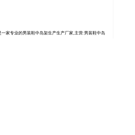
一家专业的男装鞋中岛架生产生产厂家,主营:男装鞋中岛
电话：
159 2027-3719/梁先生
加微信
502212230@qq.com