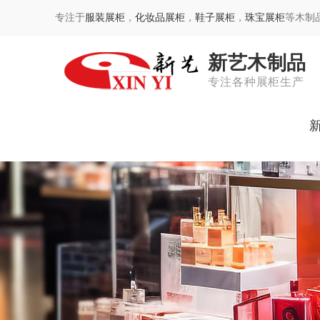
专注于
服装展柜
，
化妆品展柜
，
鞋子展柜
，
珠宝展柜
等木制
新艺木制品
专注各种展柜生产