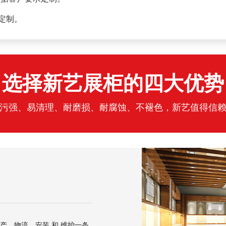
求定制。
选择新艺展柜的四大优势
污强、易清理、耐磨损、耐腐蚀、不褪色，新艺值得信
产、物流、安装 和 维护一条