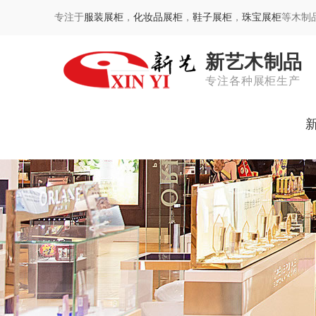
专注于
服装展柜
，
化妆品展柜
，
鞋子展柜
，
珠宝展柜
等木制
新艺木制品
专注各种展柜生产