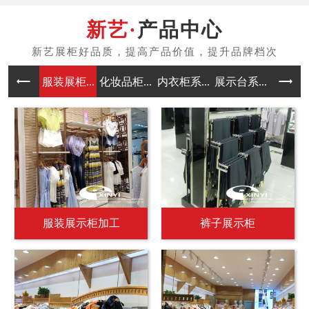
产品中心
服装展柜...
化妆品柜...
内衣柜系...
展示台系...
中岛架系
服装展示柜加工
裤子展示柜