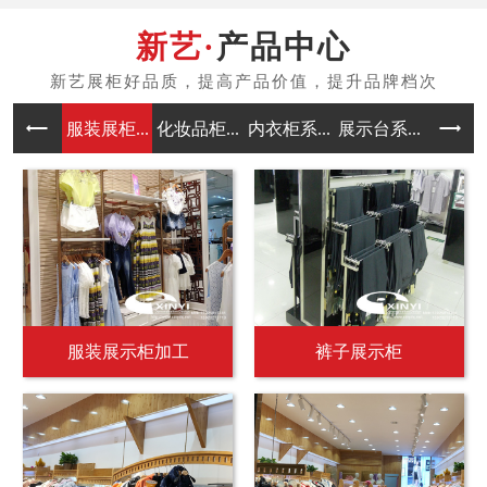
产品中心
服装展柜...
化妆品柜...
内衣柜系...
展示台系...
中岛架系
服装展示柜加工
裤子展示柜