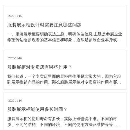
2020-11-16
服装展示柜设计时需要注意哪些问题
一、服装展示柜要明确表达主题，明确传达信息 主题是参展企业
希望传达给参观者的基本信息和印象，通常是参展企业本身或产
品。明确的主题从一方面看就是焦点，从另一方面看就是使用合
适的色彩、图表和布置，用协调一致的方式以造成统一的印象。
二、服装展示柜设计要有醒目标志 与众不同能吸引更多的参
2020-11-16
服装展柜对专卖店有哪些作用？
我们知道，一个专卖店里面的展柜的作用是非常大的，因为它起
到展示推销产品的作用。那么服装展示柜对专卖店的作用有哪些
呢？下面就跟大家一起来了解服装展柜的作用 1、陈列展示功能
这是服装展柜的基本功能。作为陈列展示用品，它首先应该可以
陈列展示商品。把商品的风采展现在消费者面前，使消费者对商
2020-11-16
品
服装展示柜能使用多长时间？
服装展示柜的使用寿命有多长，实际上谁也说不准。不同的材
质、不同的结构、不同的环境、不同的使用方法及维护等等，都