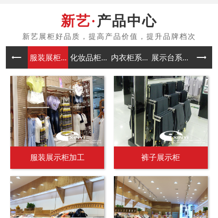
产品中心
服装展柜...
化妆品柜...
内衣柜系...
展示台系...
中岛架系
服装展示柜加工
裤子展示柜