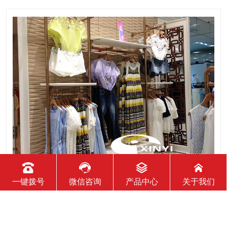
2020-11-16
一键拨号
微信咨询
产品中心
关于我们
服装展示柜设计时需要注意哪些问题
一、服装展示柜要明确表达主题，明确传达信息 主题是参展企业
希望传达给参观者的基本信息和印象，通常是参展企业本身或产