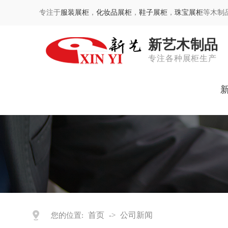
专注于
服装展柜
，
化妆品展柜
，
鞋子展柜
，
珠宝展柜
等木制
新艺木制品
专注各种展柜生产
首页
公司新闻
您的位置:
->