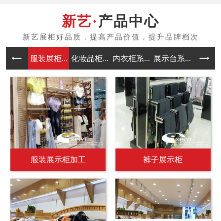
产品中心
服装展柜...
化妆品柜...
内衣柜系...
展示台系...
中岛架系
服装展示柜加工
裤子展示柜