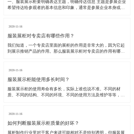
一、服装展示柜要明确表达主题，明确传达信息 主题是参展企业
希望传达给参观者的基本信息和印象，通常是参展企业本身或产
品。明确的主题从一方面看就是焦点，从另一方面看就是使用合
适的色彩、图表和布置，用协调一致的方式以造成统一的印象。
二、服装展示柜设计要有醒目标志 与众不同能吸引更多的参
2020-11-16
服装展柜对专卖店有哪些作用？
我们知道，一个专卖店里面的展柜的作用是非常大的，因为它起
到展示推销产品的作用。那么服装展示柜对专卖店的作用有哪些
呢？下面就跟大家一起来了解服装展柜的作用 1、陈列展示功能
这是服装展柜的基本功能。作为陈列展示用品，它首先应该可以
陈列展示商品。把商品的风采展现在消费者面前，使消费者对商
2020-11-16
品
服装展示柜能使用多长时间？
服装展示柜的使用寿命有多长，实际上谁也说不准。不同的材
质、不同的结构、不同的环境、不同的使用方法及维护等等，都
会影响到服装展示柜的使用寿命！下面为你详细介绍下 。 服装
展示柜做为一个产品陈列展示的定制物件，它的使用周期是比较
短的。供自家公司展厅用，可能需要稍长些，对于一些商场专
2020-11-16
柜、专店，一
如何判断服装展示柜质量的好坏？
展柜制作行业里对于客户来讲可能相对不是特别透明，但服装展