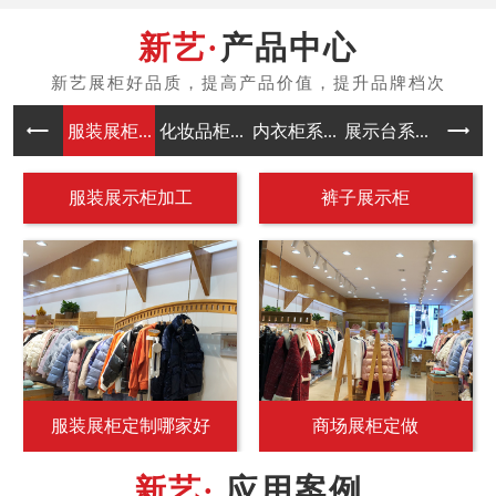
产品中心
服装展柜...
化妆品柜...
内衣柜系...
展示台系...
中岛架系
服装展示柜加工
裤子展示柜
服装展柜定制哪家好
商场展柜定做
应用案例