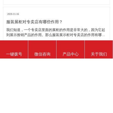
品。明确的主题从一方面看就是焦点，从另一方面看就是使用合
适的色彩、图表和布置，用协调一致的方式以造成统一的印象。
二、服装展示柜设计要有醒目标志 与众不同能吸引更多的参
2020-11-16
服装展柜对专卖店有哪些作用？
我们知道，一个专卖店里面的展柜的作用是非常大的，因为它起
到展示推销产品的作用。那么服装展示柜对专卖店的作用有哪些
呢？下面就跟大家一起来了解服装展柜的作用 1、陈列展示功能
这是服装展柜的基本功能。作为陈列展示用品，它首先应该可以
陈列展示商品。把商品的风采展现在消费者面前，使消费者对商
2020-11-16
一键拨号
微信咨询
产品中心
关于我们
品
服装展示柜能使用多长时间？
服装展示柜的使用寿命有多长，实际上谁也说不准。不同的材
质、不同的结构、不同的环境、不同的使用方法及维护等等，都
会影响到服装展示柜的使用寿命！下面为你详细介绍下 。 服装
展示柜做为一个产品陈列展示的定制物件，它的使用周期是比较
短的。供自家公司展厅用，可能需要稍长些，对于一些商场专
2020-11-16
柜、专店，一
如何判断服装展示柜质量的好坏？
展柜制作行业里对于客户来讲可能相对不是特别透明，但服装展
示柜制作出来后终究要经过客户手中，同样客户也可以直观看到