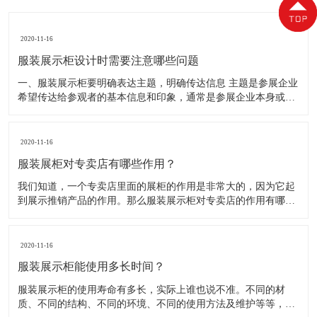
2020-11-16
服装展示柜设计时需要注意哪些问题
一、服装展示柜要明确表达主题，明确传达信息 主题是参展企业
希望传达给参观者的基本信息和印象，通常是参展企业本身或产
品。明确的主题从一方面看就是焦点，从另一方面看就是使用合
适的色彩、图表和布置，用协调一致的方式以造成统一的印象。
二、服装展示柜设计要有醒目标志 与众不同能吸引更多的参
2020-11-16
服装展柜对专卖店有哪些作用？
我们知道，一个专卖店里面的展柜的作用是非常大的，因为它起
到展示推销产品的作用。那么服装展示柜对专卖店的作用有哪些
呢？下面就跟大家一起来了解服装展柜的作用 1、陈列展示功能
这是服装展柜的基本功能。作为陈列展示用品，它首先应该可以
陈列展示商品。把商品的风采展现在消费者面前，使消费者对商
2020-11-16
品
服装展示柜能使用多长时间？
服装展示柜的使用寿命有多长，实际上谁也说不准。不同的材
质、不同的结构、不同的环境、不同的使用方法及维护等等，都