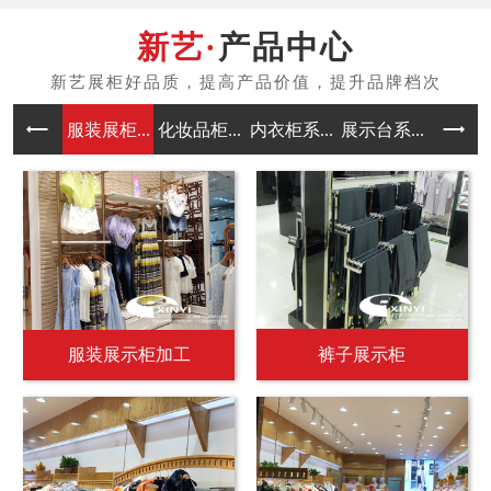
产品中心
服装展柜...
化妆品柜...
内衣柜系...
展示台系...
中岛架系
服装展示柜加工
裤子展示柜