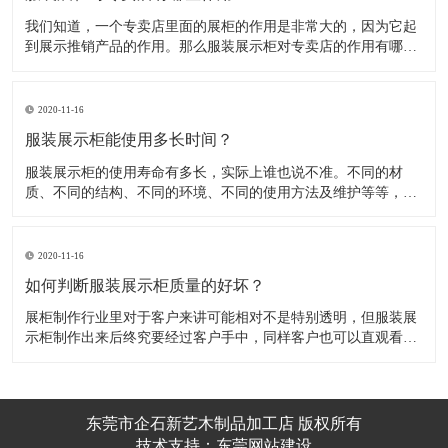
我们知道，一个专卖店里面的展柜的作用是非常大的，因为它起
到展示推销产品的作用。那么服装展示柜对专卖店的作用有哪些
呢？下面就跟大家一起来了解服装展柜的作用 1、陈列展示功能
这是服装展柜的基本功能。作为陈列展示用品，它首先应该可以
陈列展示商品。把商品的风采展现在消费者面前，使消费者对商
2020-11-16
品
服装展示柜能使用多长时间？
服装展示柜的使用寿命有多长，实际上谁也说不准。不同的材
质、不同的结构、不同的环境、不同的使用方法及维护等等，都
会影响到服装展示柜的使用寿命！下面为你详细介绍下 。 服装
展示柜做为一个产品陈列展示的定制物件，它的使用周期是比较
短的。供自家公司展厅用，可能需要稍长些，对于一些商场专
2020-11-16
柜、专店，一
如何判断服装展示柜质量的好坏？
展柜制作行业里对于客户来讲可能相对不是特别透明，但服装展
示柜制作出来后终究要经过客户手中，同样客户也可以直观看到
展示柜外观以及体验展柜的质量情况，展柜的质量终究要讲求耐
用以及外观是否精致美观，判断服装展示柜的制作质量主要也是
从这两点来分析： 展柜厂将产品展柜制作完成后通过运送展柜到
客
东莞市企石新艺木制品加工店 版权所有
技术支持：
东莞网站建设​