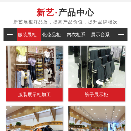
产品中心
服装展柜...
化妆品柜...
内衣柜系...
展示台系...
中岛架系
服装展示柜加工
裤子展示柜