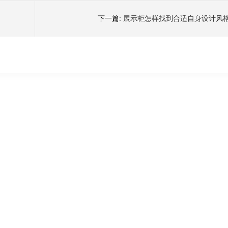
下一篇:
展示柜怎样找到合适自身设计风
新闻中心
联系新艺
展柜动态
客户留言