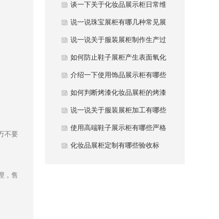
加固防变形方法？
谈一下关于化妆品展示柜日常维
护注意事项？
说一说珠宝展柜有哪几种常见展
柜类型？
说一说关于服装展柜制作生产过
程中避坑哪些要点？
如何防止鞋子展柜产生表面氧化
发黄现象？
介绍一下使用饰品展示柜有哪些
常用材质？
如何判断烤漆化妆品展柜的烤漆
质量好坏？
说一说关于服装展柜加工有哪些
性能优势？
使用高端鞋子展示柜有哪些严格
万不要
质量要求？
化妆品展柜定制有哪些验收标
准？
理，售