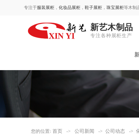
专注于
服装展柜
，
化妆品展柜
，
鞋子展柜
，
珠宝展柜
等木制
新艺木制品
专注各种展柜生产
首页
公司新闻
公司动态
您的位置:
->
->
->