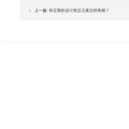
上一篇:
珠宝展柜设计禁忌元素怎样掌握？
关于新艺
产品中心
应用案例
公司简介
服装展柜系列
服装应用