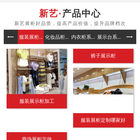
产品中心
服装展柜...
化妆品柜...
内衣柜系...
展示台系...
中岛架系
裤子展示柜
服装展示柜加工
服装展柜定制哪家好
商场展柜定做