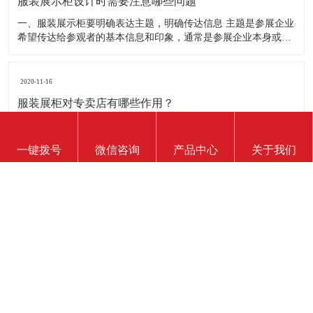
服装展示柜设计时需要注意哪些问题
一、服装展示柜要明确表达主题，明确传达信息 主题是参展企业
希望传达给参观者的基本信息和印象，通常是参展企业本身或产
品。明确的主题从一方面看就是焦点，从另一方面看就是使用合
适的色彩、图表和布置，用协调一致的方式以造成统一的印象。
二、服装展示柜设计要有醒目标志 与众不同能吸引更多的参
2020-11-16
服装展柜对专卖店有哪些作用？
我们知道，一个专卖店里面的展柜的作用是非常大的，因为它起
到展示推销产品的作用。那么服装展示柜对专卖店的作用有哪些
一键拨号
微信咨询
产品中心
关于我们
呢？下面就跟大家一起来了解服装展柜的作用 1、陈列展示功能
这是服装展柜的基本功能。作为陈列展示用品，它首先应该可以
陈列展示商品。把商品的风采展现在消费者面前，使消费者对商
2020-11-16
品
服装展示柜能使用多长时间？
服装展示柜的使用寿命有多长，实际上谁也说不准。不同的材
质、不同的结构、不同的环境、不同的使用方法及维护等等，都
会影响到服装展示柜的使用寿命！下面为你详细介绍下 。 服装
展示柜做为一个产品陈列展示的定制物件，它的使用周期是比较
短的。供自家公司展厅用，可能需要稍长些，对于一些商场专
2020-11-16
柜、专店，一
如何判断服装展示柜质量的好坏？