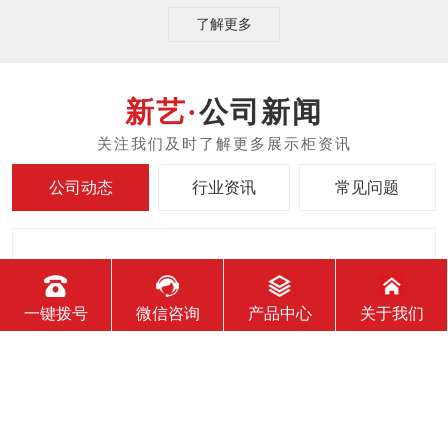
了解更多
公司新闻
公司动态
行业资讯
常见问题
2020-11-16
服装展示柜设计时需要注意哪些问题
一键拨号
微信咨询
产品中心
关于我们
一、服装展示柜要明确表达主题，明确传达信息 主题是参展企业
希望传达给参观者的基本信息和印象，通常是参展企业本身或产
品。明确的主题从一方面看就是焦点，从另一方面看就是使用合
适的色彩、图表和布置，用协调一致的方式以造成统一的印象。
二、服装展示柜设计要有醒目标志 与众不同能吸引更多的参
2020-11-16
服装展柜对专卖店有哪些作用？