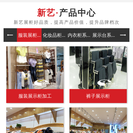
产品中心
服装展柜...
化妆品柜...
内衣柜系...
展示台系...
中岛架系
服装展示柜加工
裤子展示柜