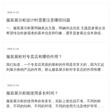
2020-11-16
服装展示柜设计时需要注意哪些问题
一、服装展示柜要明确表达主题，明确传达信息 主题是参展企业
希望传达给参观者的基本信息和印象，通常是参展企业本身或产
品。明确的主题从一方面看就是焦点，从另一方面看就是使用合
适的色彩、图表和布置，用协调一致的方式以造成统一的印象。
二、服装展示柜设计要有醒目标志 与众不同能吸引更多的参
2020-11-16
服装展柜对专卖店有哪些作用？
我们知道，一个专卖店里面的展柜的作用是非常大的，因为它起
到展示推销产品的作用。那么服装展示柜对专卖店的作用有哪些
呢？下面就跟大家一起来了解服装展柜的作用 1、陈列展示功能
这是服装展柜的基本功能。作为陈列展示用品，它首先应该可以
陈列展示商品。把商品的风采展现在消费者面前，使消费者对商
2020-11-16
品
服装展示柜能使用多长时间？
服装展示柜的使用寿命有多长，实际上谁也说不准。不同的材
质、不同的结构、不同的环境、不同的使用方法及维护等等，都
会影响到服装展示柜的使用寿命！下面为你详细介绍下 。 服装