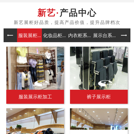
产品中心
服装展柜...
化妆品柜...
内衣柜系...
展示台系...
中岛架系
服装展示柜加工
裤子展示柜