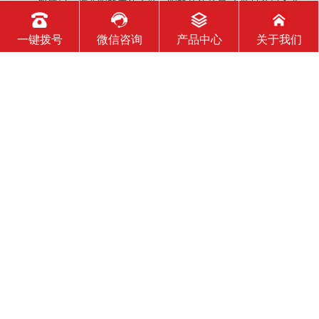
一、服装展示柜要明确表达主题，明确传达信息 主题是参展企业
希望传达给参观者的基本信息和印象，通常是参展企业本身或产
品。明确的主题从一方面看就是焦点，从另一方面看就是使用合
一键拨号
微信咨询
产品中心
关于我们
适的色彩、图表和布置，用协调一致的方式以造成统一的印象。
二、服装展示柜设计要有醒目标志 与众不同能吸引更多的参
2020-11-16
服装展柜对专卖店有哪些作用？
我们知道，一个专卖店里面的展柜的作用是非常大的，因为它起
到展示推销产品的作用。那么服装展示柜对专卖店的作用有哪些
呢？下面就跟大家一起来了解服装展柜的作用 1、陈列展示功能
这是服装展柜的基本功能。作为陈列展示用品，它首先应该可以
陈列展示商品。把商品的风采展现在消费者面前，使消费者对商
2020-11-16
品
服装展示柜能使用多长时间？
服装展示柜的使用寿命有多长，实际上谁也说不准。不同的材
质、不同的结构、不同的环境、不同的使用方法及维护等等，都
会影响到服装展示柜的使用寿命！下面为你详细介绍下 。 服装
展示柜做为一个产品陈列展示的定制物件，它的使用周期是比较
短的。供自家公司展厅用，可能需要稍长些，对于一些商场专
2020-11-16
柜、专店，一
如何判断服装展示柜质量的好坏？
展柜制作行业里对于客户来讲可能相对不是特别透明，但服装展