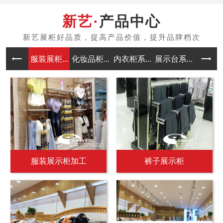
产品中心
服装展柜...
化妆品柜...
内衣柜系...
展示台系...
中岛架系
服装展示柜加工
裤子展示柜