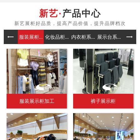
产品中心
服装展柜...
化妆品柜...
内衣柜系...
展示台系...
中岛架系
服装展示柜加工
裤子展示柜