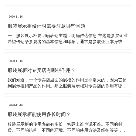
2020-11-16
服装展示柜设计时需要注意哪些问题
一、服装展示柜要明确表达主题，明确传达信息 主题是参展企业
希望传达给参观者的基本信息和印象，通常是参展企业本身或产
品。明确的主题从一方面看就是焦点，从另一方面看就是使用合
适的色彩、图表和布置，用协调一致的方式以造成统一的印象。
二、服装展示柜设计要有醒目标志 与众不同能吸引更多的参
2020-11-16
服装展柜对专卖店有哪些作用？
我们知道，一个专卖店里面的展柜的作用是非常大的，因为它起
到展示推销产品的作用。那么服装展示柜对专卖店的作用有哪些
呢？下面就跟大家一起来了解服装展柜的作用 1、陈列展示功能
这是服装展柜的基本功能。作为陈列展示用品，它首先应该可以
陈列展示商品。把商品的风采展现在消费者面前，使消费者对商
2020-11-16
品
服装展示柜能使用多长时间？
服装展示柜的使用寿命有多长，实际上谁也说不准。不同的材
质、不同的结构、不同的环境、不同的使用方法及维护等等，都