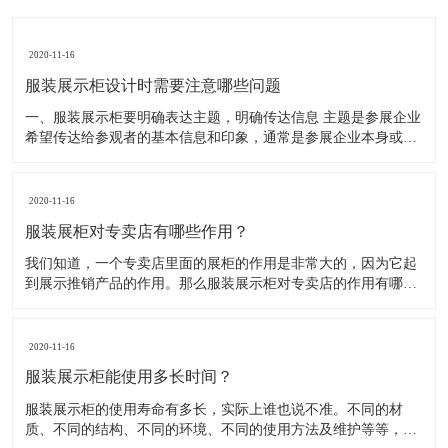
2020-11-16
服装展示柜设计时需要注意哪些问题
一、服装展示柜要明确表达主题，明确传达信息 主题是参展企业
希望传达给参观者的基本信息和印象，通常是参展企业本身或产
品。明确的主题从一方面看就是焦点，从另一方面看就是使用合
适的色彩、图表和布置，用协调一致的方式以造成统一的印象。
二、服装展示柜设计要有醒目标志 与众不同能吸引更多的参
2020-11-16
服装展柜对专卖店有哪些作用？
我们知道，一个专卖店里面的展柜的作用是非常大的，因为它起
到展示推销产品的作用。那么服装展示柜对专卖店的作用有哪些
呢？下面就跟大家一起来了解服装展柜的作用 1、陈列展示功能
这是服装展柜的基本功能。作为陈列展示用品，它首先应该可以
陈列展示商品。把商品的风采展现在消费者面前，使消费者对商
2020-11-16
品
服装展示柜能使用多长时间？
服装展示柜的使用寿命有多长，实际上谁也说不准。不同的材
质、不同的结构、不同的环境、不同的使用方法及维护等等，都