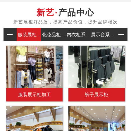
产品中心
服装展柜...
化妆品柜...
内衣柜系...
展示台系...
中岛架系
服装展示柜加工
裤子展示柜