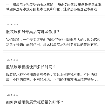
一、服装展示柜要明确表达主题，明确传达信息 主题是参展企业
希望传达给参观者的基本信息和印象，通常是参展企业本身或产
品。明确的主题从一方面看就是焦点，从另一方面看就是使用合
适的色彩、图表和布置，用协调一致的方式以造成统一的印象。
二、服装展示柜设计要有醒目标志 与众不同能吸引更多的参
2020-11-16
服装展柜对专卖店有哪些作用？
我们知道，一个专卖店里面的展柜的作用是非常大的，因为它起
到展示推销产品的作用。那么服装展示柜对专卖店的作用有哪些
呢？下面就跟大家一起来了解服装展柜的作用 1、陈列展示功能
这是服装展柜的基本功能。作为陈列展示用品，它首先应该可以
陈列展示商品。把商品的风采展现在消费者面前，使消费者对商
2020-11-16
品
服装展示柜能使用多长时间？
服装展示柜的使用寿命有多长，实际上谁也说不准。不同的材
质、不同的结构、不同的环境、不同的使用方法及维护等等，都
会影响到服装展示柜的使用寿命！下面为你详细介绍下 。 服装
展示柜做为一个产品陈列展示的定制物件，它的使用周期是比较
短的。供自家公司展厅用，可能需要稍长些，对于一些商场专
2020-11-16
柜、专店，一
如何判断服装展示柜质量的好坏？