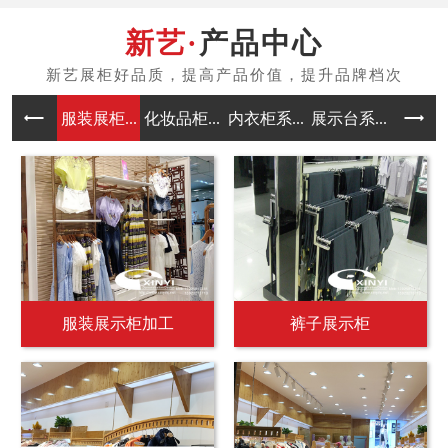
产品中心
服装展柜...
化妆品柜...
内衣柜系...
展示台系...
中岛架系
服装展示柜加工
裤子展示柜