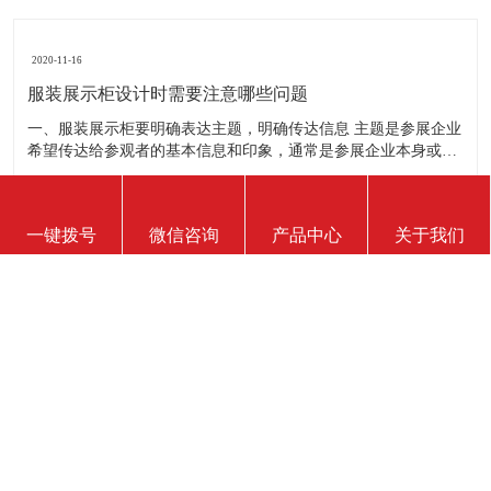
2020-11-16
服装展示柜设计时需要注意哪些问题
一、服装展示柜要明确表达主题，明确传达信息 主题是参展企业
希望传达给参观者的基本信息和印象，通常是参展企业本身或产
品。明确的主题从一方面看就是焦点，从另一方面看就是使用合
适的色彩、图表和布置，用协调一致的方式以造成统一的印象。
二、服装展示柜设计要有醒目标志 与众不同能吸引更多的参
2020-11-16
一键拨号
微信咨询
产品中心
关于我们
服装展柜对专卖店有哪些作用？
我们知道，一个专卖店里面的展柜的作用是非常大的，因为它起
到展示推销产品的作用。那么服装展示柜对专卖店的作用有哪些
呢？下面就跟大家一起来了解服装展柜的作用 1、陈列展示功能
这是服装展柜的基本功能。作为陈列展示用品，它首先应该可以
陈列展示商品。把商品的风采展现在消费者面前，使消费者对商
2020-11-16
品
服装展示柜能使用多长时间？
服装展示柜的使用寿命有多长，实际上谁也说不准。不同的材
质、不同的结构、不同的环境、不同的使用方法及维护等等，都