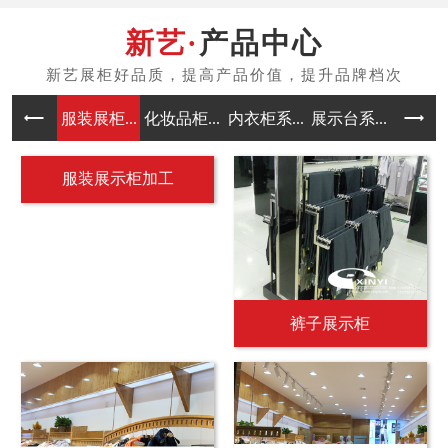
产品中心
服装展柜...
化妆品柜...
内衣柜系...
展示台系...
中岛架系
服装展示柜加工
裤子展示柜