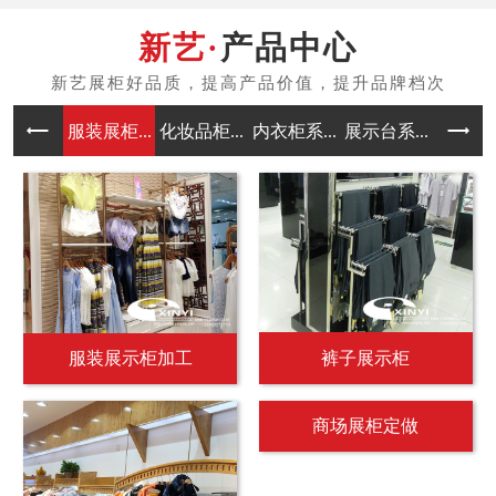
产品中心
服装展柜...
化妆品柜...
内衣柜系...
展示台系...
中岛架系
服装展示柜加工
裤子展示柜
商场展柜定做