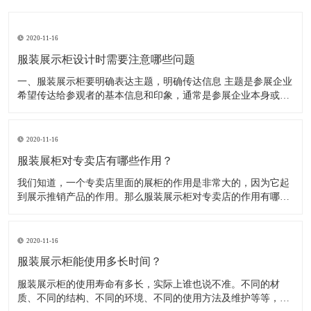
2020-11-16
服装展示柜设计时需要注意哪些问题
一、服装展示柜要明确表达主题，明确传达信息 主题是参展企业
希望传达给参观者的基本信息和印象，通常是参展企业本身或产
品。明确的主题从一方面看就是焦点，从另一方面看就是使用合
适的色彩、图表和布置，用协调一致的方式以造成统一的印象。
二、服装展示柜设计要有醒目标志 与众不同能吸引更多的参
2020-11-16
服装展柜对专卖店有哪些作用？
我们知道，一个专卖店里面的展柜的作用是非常大的，因为它起
到展示推销产品的作用。那么服装展示柜对专卖店的作用有哪些
呢？下面就跟大家一起来了解服装展柜的作用 1、陈列展示功能
这是服装展柜的基本功能。作为陈列展示用品，它首先应该可以
陈列展示商品。把商品的风采展现在消费者面前，使消费者对商
2020-11-16
品
服装展示柜能使用多长时间？
服装展示柜的使用寿命有多长，实际上谁也说不准。不同的材
质、不同的结构、不同的环境、不同的使用方法及维护等等，都