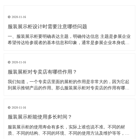
2020-11-16
服装展示柜设计时需要注意哪些问题
一、服装展示柜要明确表达主题，明确传达信息 主题是参展企业
希望传达给参观者的基本信息和印象，通常是参展企业本身或产
品。明确的主题从一方面看就是焦点，从另一方面看就是使用合
适的色彩、图表和布置，用协调一致的方式以造成统一的印象。
二、服装展示柜设计要有醒目标志 与众不同能吸引更多的参
2020-11-16
服装展柜对专卖店有哪些作用？
我们知道，一个专卖店里面的展柜的作用是非常大的，因为它起
到展示推销产品的作用。那么服装展示柜对专卖店的作用有哪些
呢？下面就跟大家一起来了解服装展柜的作用 1、陈列展示功能
这是服装展柜的基本功能。作为陈列展示用品，它首先应该可以
陈列展示商品。把商品的风采展现在消费者面前，使消费者对商
2020-11-16
品
服装展示柜能使用多长时间？
服装展示柜的使用寿命有多长，实际上谁也说不准。不同的材
质、不同的结构、不同的环境、不同的使用方法及维护等等，都