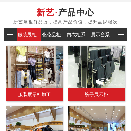
产品中心
服装展柜...
化妆品柜...
内衣柜系...
展示台系...
中岛架系
服装展示柜加工
裤子展示柜