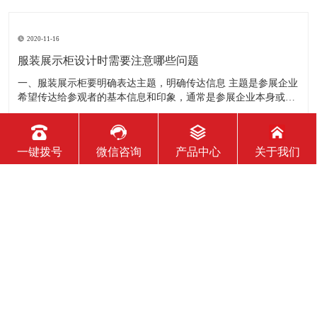
2020-11-16
服装展示柜设计时需要注意哪些问题
一、服装展示柜要明确表达主题，明确传达信息 主题是参展企业
希望传达给参观者的基本信息和印象，通常是参展企业本身或产
品。明确的主题从一方面看就是焦点，从另一方面看就是使用合
适的色彩、图表和布置，用协调一致的方式以造成统一的印象。
二、服装展示柜设计要有醒目标志 与众不同能吸引更多的参
2020-11-16
一键拨号
微信咨询
产品中心
关于我们
服装展柜对专卖店有哪些作用？
我们知道，一个专卖店里面的展柜的作用是非常大的，因为它起
到展示推销产品的作用。那么服装展示柜对专卖店的作用有哪些
呢？下面就跟大家一起来了解服装展柜的作用 1、陈列展示功能
这是服装展柜的基本功能。作为陈列展示用品，它首先应该可以
陈列展示商品。把商品的风采展现在消费者面前，使消费者对商
2020-11-16
品
服装展示柜能使用多长时间？
服装展示柜的使用寿命有多长，实际上谁也说不准。不同的材
质、不同的结构、不同的环境、不同的使用方法及维护等等，都