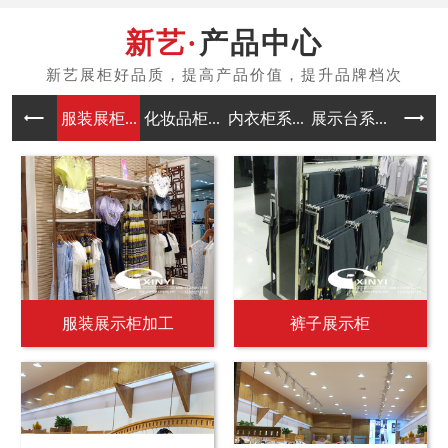
产品中心
服装展柜...
化妆品柜...
内衣柜系...
展示台系...
中岛架系
服装展示柜加工
裤子展示柜