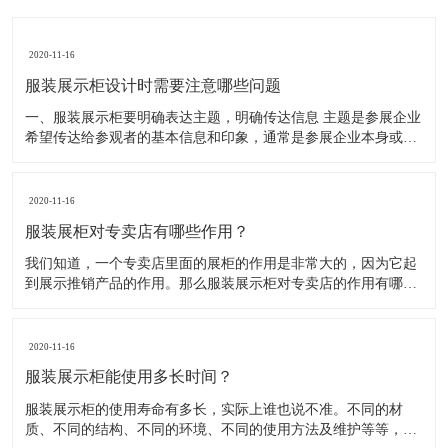
2020-11-16
服装展示柜设计时需要注意哪些问题
一、服装展示柜要明确表达主题，明确传达信息 主题是参展企业
希望传达给参观者的基本信息和印象，通常是参展企业本身或产
品。明确的主题从一方面看就是焦点，从另一方面看就是使用合
适的色彩、图表和布置，用协调一致的方式以造成统一的印象。
二、服装展示柜设计要有醒目标志 与众不同能吸引更多的参
2020-11-16
服装展柜对专卖店有哪些作用？
我们知道，一个专卖店里面的展柜的作用是非常大的，因为它起
到展示推销产品的作用。那么服装展示柜对专卖店的作用有哪些
呢？下面就跟大家一起来了解服装展柜的作用 1、陈列展示功能
这是服装展柜的基本功能。作为陈列展示用品，它首先应该可以
陈列展示商品。把商品的风采展现在消费者面前，使消费者对商
2020-11-16
品
服装展示柜能使用多长时间？
服装展示柜的使用寿命有多长，实际上谁也说不准。不同的材
质、不同的结构、不同的环境、不同的使用方法及维护等等，都