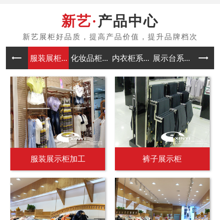
产品中心
服装展柜...
化妆品柜...
内衣柜系...
展示台系...
中岛架系
服装展示柜加工
裤子展示柜