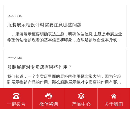
2020-11-16
服装展示柜设计时需要注意哪些问题
一、服装展示柜要明确表达主题，明确传达信息 主题是参展企业
希望传达给参观者的基本信息和印象，通常是参展企业本身或产
品。明确的主题从一方面看就是焦点，从另一方面看就是使用合
适的色彩、图表和布置，用协调一致的方式以造成统一的印象。
二、服装展示柜设计要有醒目标志 与众不同能吸引更多的参
2020-11-16
服装展柜对专卖店有哪些作用？
我们知道，一个专卖店里面的展柜的作用是非常大的，因为它起
到展示推销产品的作用。那么服装展示柜对专卖店的作用有哪些
呢？下面就跟大家一起来了解服装展柜的作用 1、陈列展示功能
这是服装展柜的基本功能。作为陈列展示用品，它首先应该可以
陈列展示商品。把商品的风采展现在消费者面前，使消费者对商
2020-11-16
一键拨号
微信咨询
产品中心
关于我们
品
服装展示柜能使用多长时间？
服装展示柜的使用寿命有多长，实际上谁也说不准。不同的材
质、不同的结构、不同的环境、不同的使用方法及维护等等，都