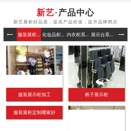
产品中心
服装展柜...
化妆品柜...
内衣柜系...
展示台系...
中岛架系
服装展示柜加工
裤子展示柜
服装展柜定制哪家好