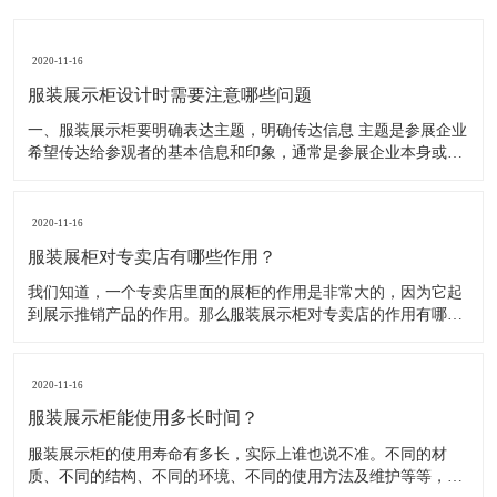
2020-11-16
服装展示柜设计时需要注意哪些问题
一、服装展示柜要明确表达主题，明确传达信息 主题是参展企业
希望传达给参观者的基本信息和印象，通常是参展企业本身或产
品。明确的主题从一方面看就是焦点，从另一方面看就是使用合
适的色彩、图表和布置，用协调一致的方式以造成统一的印象。
二、服装展示柜设计要有醒目标志 与众不同能吸引更多的参
2020-11-16
服装展柜对专卖店有哪些作用？
我们知道，一个专卖店里面的展柜的作用是非常大的，因为它起
到展示推销产品的作用。那么服装展示柜对专卖店的作用有哪些
呢？下面就跟大家一起来了解服装展柜的作用 1、陈列展示功能
这是服装展柜的基本功能。作为陈列展示用品，它首先应该可以
陈列展示商品。把商品的风采展现在消费者面前，使消费者对商
2020-11-16
品
服装展示柜能使用多长时间？
服装展示柜的使用寿命有多长，实际上谁也说不准。不同的材
质、不同的结构、不同的环境、不同的使用方法及维护等等，都