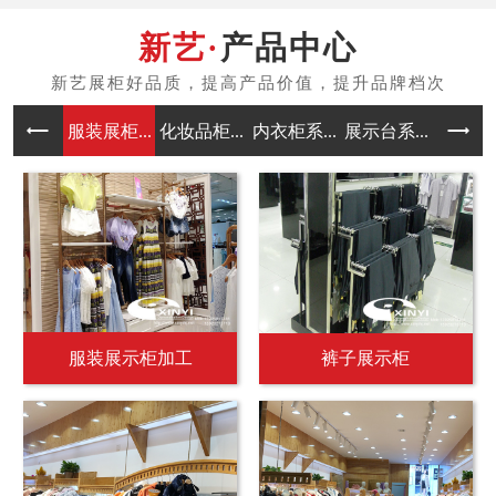
产品中心
服装展柜...
化妆品柜...
内衣柜系...
展示台系...
中岛架系
服装展示柜加工
裤子展示柜