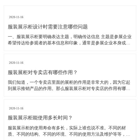
2020-11-16
服装展示柜设计时需要注意哪些问题
一、服装展示柜要明确表达主题，明确传达信息 主题是参展企业
希望传达给参观者的基本信息和印象，通常是参展企业本身或产
品。明确的主题从一方面看就是焦点，从另一方面看就是使用合
适的色彩、图表和布置，用协调一致的方式以造成统一的印象。
二、服装展示柜设计要有醒目标志 与众不同能吸引更多的参
2020-11-16
服装展柜对专卖店有哪些作用？
我们知道，一个专卖店里面的展柜的作用是非常大的，因为它起
到展示推销产品的作用。那么服装展示柜对专卖店的作用有哪些
呢？下面就跟大家一起来了解服装展柜的作用 1、陈列展示功能
这是服装展柜的基本功能。作为陈列展示用品，它首先应该可以
陈列展示商品。把商品的风采展现在消费者面前，使消费者对商
2020-11-16
品
服装展示柜能使用多长时间？
服装展示柜的使用寿命有多长，实际上谁也说不准。不同的材
质、不同的结构、不同的环境、不同的使用方法及维护等等，都