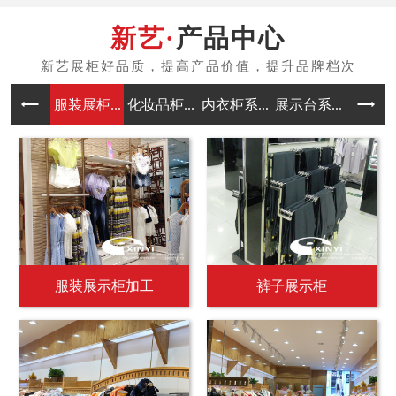
产品中心
服装展柜...
化妆品柜...
内衣柜系...
展示台系...
中岛架系
服装展示柜加工
裤子展示柜