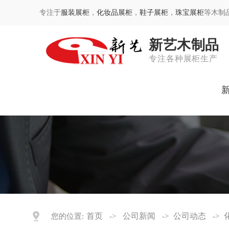
专注于
服装展柜
，
化妆品展柜
，
鞋子展柜
，
珠宝展柜
等木制
新艺木制品
专注各种展柜生产
首页
公司新闻
公司动态
您的位置:
->
->
->