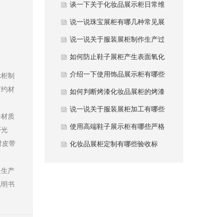
加固防变形方法？
谈一下关于化妆品展示柜日常维
护注意事项？
说一说珠宝展柜有哪几种常见展
柜类型？
说一说关于服装展柜制作生产过
程中避坑哪些要点？
如何防止鞋子展柜产生表面氧化
发黄现象？
介绍一下使用饰品展示柜有哪些
示柜制
节约材
常用材质？
如何判断烤漆化妆品展柜的烤漆
质量好坏？
说一说关于服装展柜加工有哪些
件材质
性能优势？
使用高端鞋子展示柜有哪些严格
否光
时皮带
质量要求？
化妆品展柜定制有哪些验收标
准？
是生产
说明书