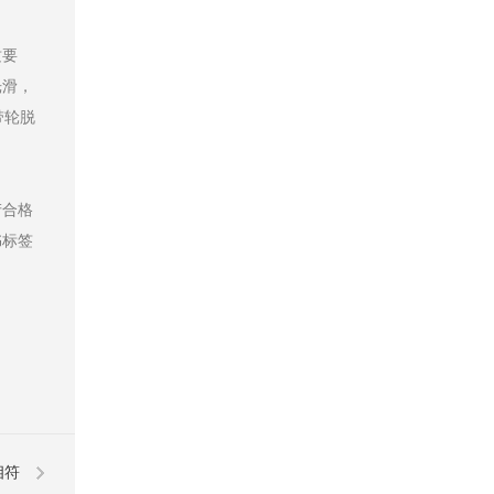
质要
光滑，
带轮脱
产合格
书标签
相符