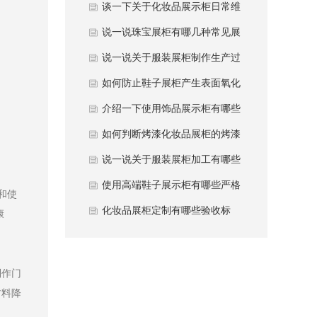
加固防变形方法？
谈一下关于化妆品展示柜日常维
护注意事项？
说一说珠宝展柜有哪几种常见展
柜类型？
说一说关于服装展柜制作生产过
程中避坑哪些要点？
如何防止鞋子展柜产生表面氧化
发黄现象？
介绍一下使用饰品展示柜有哪些
常用材质？
如何判断烤漆化妆品展柜的烤漆
质量好坏？
说一说关于服装展柜加工有哪些
性能优势？
使用高端鞋子展示柜有哪些严格
和使
质量要求？
化妆品展柜定制有哪些验收标
康
准？
制作门
材料降