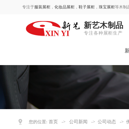
专注于
服装展柜
，
化妆品展柜
，
鞋子展柜
，
珠宝展柜
等木制
新艺木制品
专注各种展柜生产
首页
公司新闻
公司动态
您的位置:
->
->
->