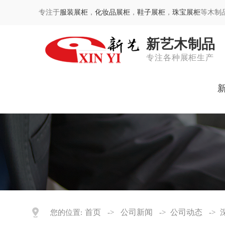
专注于
服装展柜
，
化妆品展柜
，
鞋子展柜
，
珠宝展柜
等木制
新艺木制品
专注各种展柜生产
首页
公司新闻
公司动态
您的位置:
->
->
->