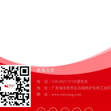
联系方式
电 话：159-2027-3719/梁先生
地 址：广东省东莞市企石镇铁炉坑村工业区
网 址：www.xinyizsg.com