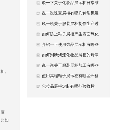
加固防变形方法？
谈一下关于化妆品展示柜日常维
护注意事项？
说一说珠宝展柜有哪几种常见展
柜类型？
说一说关于服装展柜制作生产过
程中避坑哪些要点？
如何防止鞋子展柜产生表面氧化
发黄现象？
介绍一下使用饰品展示柜有哪些
常用材质？
如何判断烤漆化妆品展柜的烤漆
质量好坏？
说一说关于服装展柜加工有哪些
示柜。
性能优势？
使用高端鞋子展示柜有哪些严格
质量要求？
化妆品展柜定制有哪些验收标
准？
密度
，比如