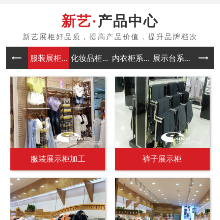
产品中心
服装展柜...
化妆品柜...
内衣柜系...
展示台系...
中岛架系
服装展示柜加工
裤子展示柜