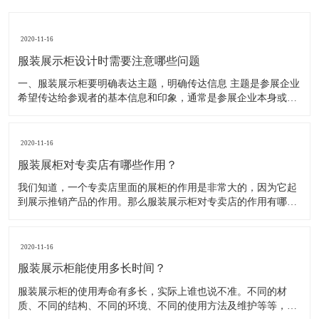
2020-11-16
服装展示柜设计时需要注意哪些问题
一、服装展示柜要明确表达主题，明确传达信息 主题是参展企业
希望传达给参观者的基本信息和印象，通常是参展企业本身或产
品。明确的主题从一方面看就是焦点，从另一方面看就是使用合
适的色彩、图表和布置，用协调一致的方式以造成统一的印象。
二、服装展示柜设计要有醒目标志 与众不同能吸引更多的参
2020-11-16
服装展柜对专卖店有哪些作用？
我们知道，一个专卖店里面的展柜的作用是非常大的，因为它起
到展示推销产品的作用。那么服装展示柜对专卖店的作用有哪些
呢？下面就跟大家一起来了解服装展柜的作用 1、陈列展示功能
这是服装展柜的基本功能。作为陈列展示用品，它首先应该可以
陈列展示商品。把商品的风采展现在消费者面前，使消费者对商
2020-11-16
品
服装展示柜能使用多长时间？
服装展示柜的使用寿命有多长，实际上谁也说不准。不同的材
质、不同的结构、不同的环境、不同的使用方法及维护等等，都