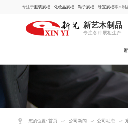
专注于
服装展柜
，
化妆品展柜
，
鞋子展柜
，
珠宝展柜
等木制
新艺木制品
专注各种展柜生产
首页
公司新闻
公司动态
您的位置:
->
->
->