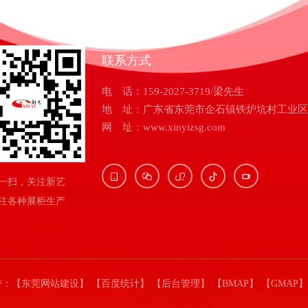
联系方式
电 话：159-2027-3719/梁先生
地 址：广东省东莞市企石镇铁炉坑村工业区
网 址：www.xinyizsg.com





一扫，关注新艺
注各种展柜生产
持：
【东莞网站建设】
【百度统计】
【后台管理】
【BMAP】
【GMAP】