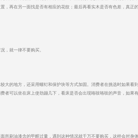
位置，再在另一面找是否有相应的花纹；最后再看实木是否有色差，真正
情况，就一律不要购买。
比较大的地方，还采用螺钉和保护块等方式加固。消费者在挑选时如果看
消费者可以坐在床上使劲蹦几下，看床是否会出现咯吱咯吱的声音，如果
表面所刷油漆含的甲醛过量，遇到这种情况就千万不要购买，这样会对身