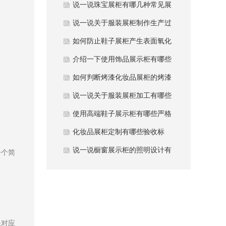
护注意事项？
说一说珠宝展柜有哪几种常见展
柜类型？
说一说关于服装展柜制作生产过
程中避坑哪些要点？
如何防止鞋子展柜产生表面氧化
发黄现象？
介绍一下使用饰品展示柜有哪些
常用材质？
如何判断烤漆化妆品展柜的烤漆
质量好坏？
说一说关于服装展柜加工有哪些
性能优势？
使用高端鞋子展示柜有哪些严格
质量要求？
化妆品展柜定制有哪些验收标
准？
说一说橱窗展示柜的照明设计有
一个简
哪些要点？
果对应