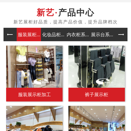
产品中心
服装展柜...
化妆品柜...
内衣柜系...
展示台系...
中岛架系
服装展示柜加工
裤子展示柜