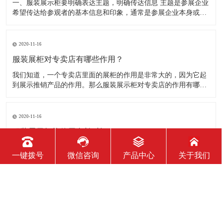
一、服装展示柜要明确表达主题，明确传达信息 主题是参展企业
希望传达给参观者的基本信息和印象，通常是参展企业本身或产
品。明确的主题从一方面看就是焦点，从另一方面看就是使用合
适的色彩、图表和布置，用协调一致的方式以造成统一的印象。
二、服装展示柜设计要有醒目标志 与众不同能吸引更多的参
2020-11-16
服装展柜对专卖店有哪些作用？
我们知道，一个专卖店里面的展柜的作用是非常大的，因为它起
到展示推销产品的作用。那么服装展示柜对专卖店的作用有哪些
呢？下面就跟大家一起来了解服装展柜的作用 1、陈列展示功能
这是服装展柜的基本功能。作为陈列展示用品，它首先应该可以
陈列展示商品。把商品的风采展现在消费者面前，使消费者对商
2020-11-16
品
服装展示柜能使用多长时间？
服装展示柜的使用寿命有多长，实际上谁也说不准。不同的材
一键拨号
微信咨询
产品中心
关于我们
质、不同的结构、不同的环境、不同的使用方法及维护等等，都
会影响到服装展示柜的使用寿命！下面为你详细介绍下 。 服装
展示柜做为一个产品陈列展示的定制物件，它的使用周期是比较
短的。供自家公司展厅用，可能需要稍长些，对于一些商场专
2020-11-16
柜、专店，一
如何判断服装展示柜质量的好坏？
展柜制作行业里对于客户来讲可能相对不是特别透明，但服装展