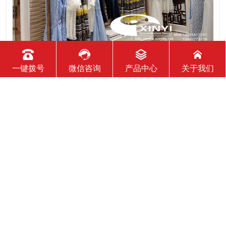
2020-11-16
一键拨号
微信咨询
产品中心
关于我们
服装展示柜设计时需要注意哪些问题
一、服装展示柜要明确表达主题，明确传达信息 主题是参展企业
希望传达给参观者的基本信息和印象，通常是参展企业本身或产
品。明确的主题从一方面看就是焦点，从另一方面看就是使用合
适的色彩、图表和布置，用协调一致的方式以造成统一的印象。
二、服装展示柜设计要有醒目标志 与众不同能吸引更多的参
2020-11-16
服装展柜对专卖店有哪些作用？
我们知道，一个专卖店里面的展柜的作用是非常大的，因为它起
到展示推销产品的作用。那么服装展示柜对专卖店的作用有哪些
呢？下面就跟大家一起来了解服装展柜的作用 1、陈列展示功能
这是服装展柜的基本功能。作为陈列展示用品，它首先应该可以
陈列展示商品。把商品的风采展现在消费者面前，使消费者对商
2020-11-16
品
服装展示柜能使用多长时间？