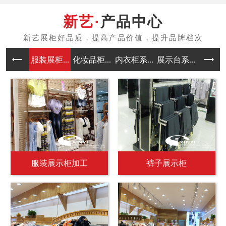
产品中心
服装展柜...
化妆品柜...
内衣柜系...
展示台系...
中岛架系
服装展示柜加工
裤子展示柜